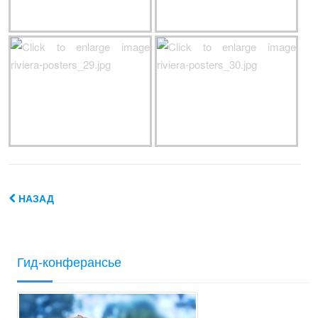
НАЗАД
Гид-конферансье