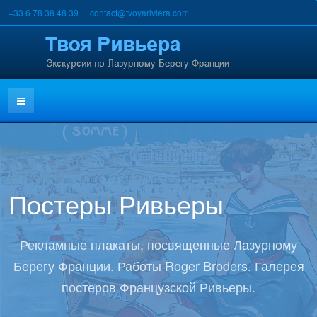
+33 6 78 38 48 39
contact@tvoyariviera.com
Постеры Ривьеры
Рекламные плакаты, посвященные Лазурному
Берегу Франции. Работы Roger Broders. Галерея
постеров Французской Ривьеры.